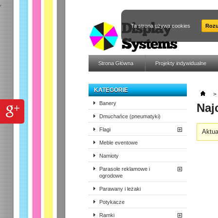
,
Ta strona używa cookies
Roz
Strona Główna
Projekty indywidualne
KATEGORIE
>
Banery
Naj
Dmuchańce (pneumatyki)
Flagi
Aktua
Meble eventowe
Namioty
Parasole reklamowe i
ogrodowe
Parawany i leżaki
Potykacze
Ramki