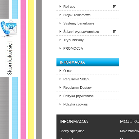
Roll upy
Stojaki reklamowe
Systemy barierkowe
Ścianki wystawiennicze
Trybunki/lady
PROMOCJA
INFORMACJA
O nas
Regulamin Sklepu
Regulamin Dostaw
Polityka prywatnosci
Polityka cookies
INFORMACJA
MOJE K
Oferty specjalne
Moje zamówi